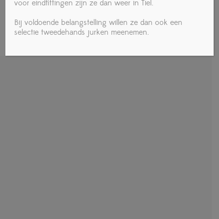
voor eindfittingen zijn ze dan weer in Tiel.
Verzenden
Bij voldoende belangstelling willen ze dan ook een
selectie tweedehands jurken meenemen.