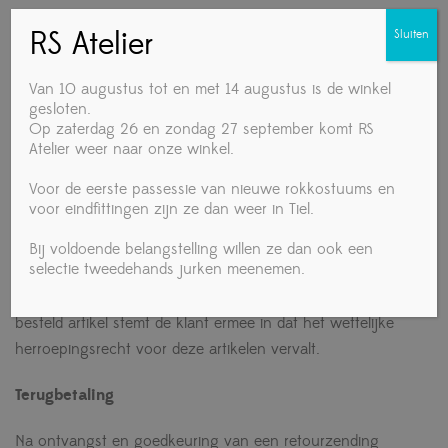
RS Atelier
Onder speciaal bestelde artikelen verstaan wij onder meer:
Sluiten
danskleding die niet tot ons reguliere
Van 10 augustus tot en met 14 augustus is de winkel
gesloten.
voorraadassortiment behoort;
Op zaterdag 26 en zondag 27 september komt RS
op maat gemaakte kleding;
Atelier weer naar onze winkel.
speciaal voor de klant bestelde schoenen;
Voor de eerste passessie van nieuwe rokkostuums en
gepersonaliseerde of bedrukte artikelen;
voor eindfittingen zijn ze dan weer in Tiel.
kostuums of kleding die op verzoek in een specifieke
Bij voldoende belangstelling willen ze dan ook een
maat, kleur of uitvoering zijn besteld.
selectie tweedehands jurken meenemen.
Door akkoord te gaan met de bestelling van een speciaal
besteld artikel stemt de klant ermee in dat het wettelijke
herroepingsrecht voor deze artikelen vervalt.
Terugbetaling
Na ontvangst en goedkeuring van een retourzending