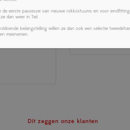
Er wordt een link om een n
r de eerste passessie van nieuwe rokkostuums en voor eindfittin
mailadres verzonden.
 ze dan weer in Tiel.
 voldoende belangstelling willen ze dan ook een selectie tweedeha
ken meenemen.
Registreren
Dit zeggen onze klanten