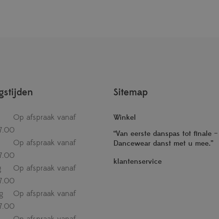
stijden
Sitemap
Op afspraak vanaf
Winkel
7.00
“Van eerste danspas tot finale 
Op afspraak vanaf
Dancewear danst met u mee.”
7.00
klantenservice
g
Op afspraak vanaf
7.00
g
Op afspraak vanaf
7.00