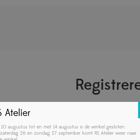
Registrer
 Atelier
Vereist
E-Mailadres
*
 10 augustus tot en met 14 augustus is de winkel gesloten.
zaterdag 26 en zondag 27 september komt RS Atelier weer naar
e winkel.