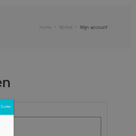
Home
>
Winkel
>
Mijn account
en
Sluiten