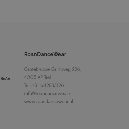
RoanDanceWear
Grotebrugse Grintweg 226,
4005 AP Tiel
– RoAn
Tel: +31 6-12833126
info@roandancewear.nl
www.roandancewear.nl