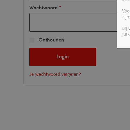
Vereist
Wachtwoord
*
Voo
zijn
Bij
jur
Onthouden
Login
Je wachtwoord vergeten?