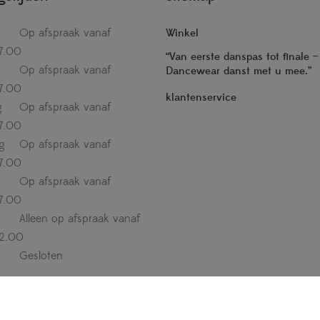
Op afspraak vanaf
Winkel
7.00
“Van eerste danspas tot finale 
Op afspraak vanaf
Dancewear danst met u mee.”
7.00
klantenservice
g
Op afspraak vanaf
7.00
g
Op afspraak vanaf
7.00
Op afspraak vanaf
7.00
Alleen op afspraak vanaf
12.00
Gesloten