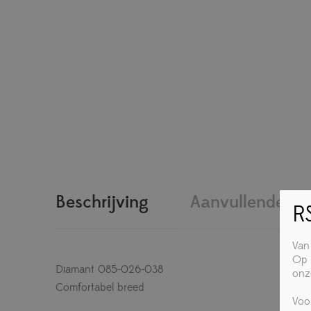
Beschrijving
Aanvullende inf
RS
Van
Op 
Diamant 085-026-038
onz
Comfortabel breed
Voo