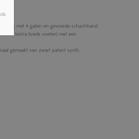
nds
sluiting met 4 gaten en gevoerde schachtrand.
edte K (extra brede voeten) met een
iaal gemaakt van zwart patent synth.