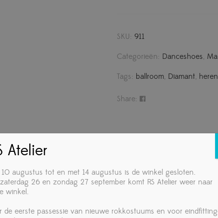
SKU:
911
Categorieën:
Danceshoes
,
Ma
Tags:
ballroom
,
Diamant
,
here
Share:
ormatie
Diamant herenschoenen
 Atelier
 10 augustus tot en met 14 augustus is de winkel gesloten.
zaterdag 26 en zondag 27 september komt RS Atelier weer naar
e winkel.
r de eerste passessie van nieuwe rokkostuums en voor eindfittin