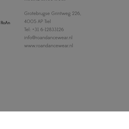
Grotebrugse Grintweg 226,
4005 AP Tiel
– RoAn
Tel: +31 6-12833126
info@roandancewear.nl
www.roandancewear.nl