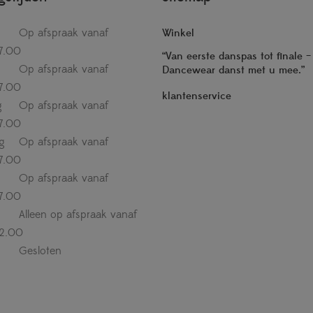
Op afspraak vanaf
Winkel
7.00
“Van eerste danspas tot finale 
Op afspraak vanaf
Dancewear danst met u mee.”
7.00
klantenservice
g
Op afspraak vanaf
7.00
g
Op afspraak vanaf
7.00
Op afspraak vanaf
7.00
Alleen op afspraak vanaf
12.00
Gesloten