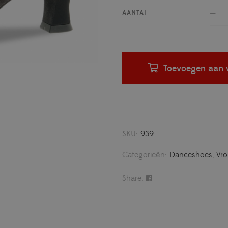
AANTAL
Toevoegen aan 
SKU:
939
Categorieën:
Danceshoes
,
Vr
Share: