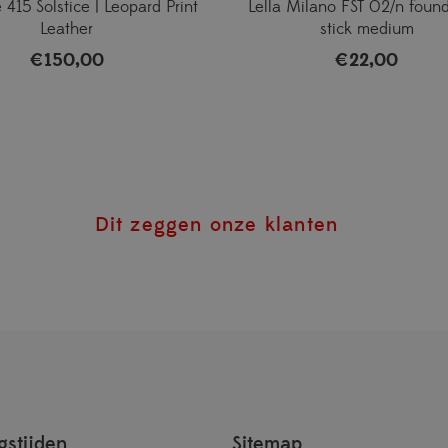
415 Solstice | Leopard Print
Lella Milano FST 02/n foun
Leather
stick medium
€
150,00
€
22,00
Dit zeggen onze klanten
stijden
Sitemap