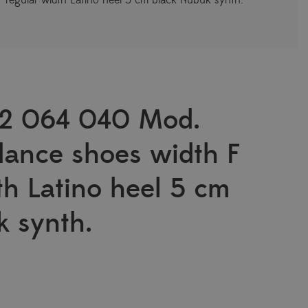
2 064 040 Mod.
dance shoes width F
th Latino heel 5 cm
k synth.