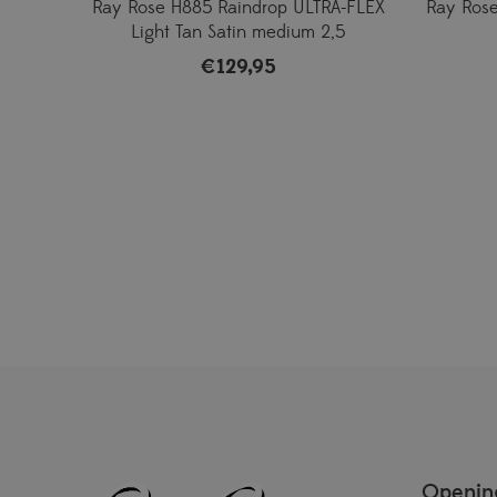
Ray Rose H885 Raindrop ULTRA-FLEX
Ray Rose 
Light Tan Satin medium 2,5
€
129,95
Opening