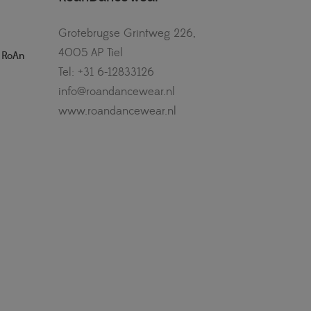
Grotebrugse Grintweg 226,
4005 AP Tiel
– RoAn
Tel: +31 6-12833126
info@roandancewear.nl
www.roandancewear.nl