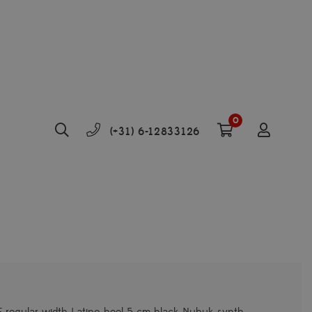
0
(+31) 6-12833126
regular width Latino heel 5 cm black Nubuk synth.