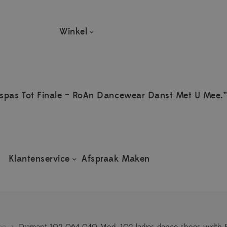
Winkel
spas Tot Finale – RoAn Dancewear Danst Met U Mee.”
Klantenservice
Afspraak Maken
me
>
Diamant 102 064 040 Mod. 102 ladies dance shoes width F 