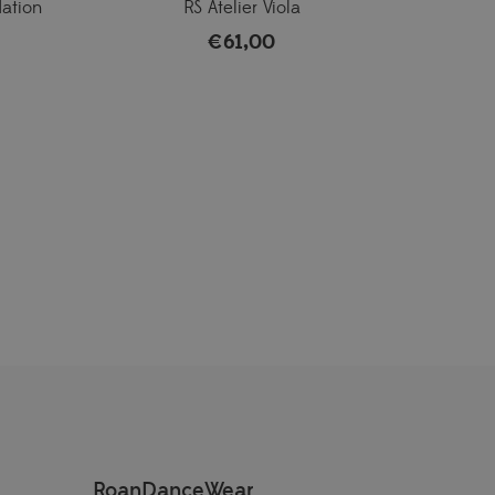
dation
RS Atelier Viola
€
61,00
RoanDanceWear