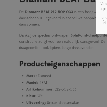
Voo
zijn
De
Diamant BEAT 212-502-033
is een hoogwaardige 
Bij
dansschoen is uitgevoerd in soepel wit nappaleer en is
jur
dansvormen.
Dankzij de speciaal ontworpen
SpinPoint-draaipunt
constructie zorgt voor een natuurlijk dansgevoel. De
draagcomfort, ook tijdens lange dansavonden.
Producteigenschappen
Merk:
Diamant
Model:
BEAT
Artikelnummer:
212-502-033
Kleur:
Wit
Uitvoering:
Unisex danssneaker