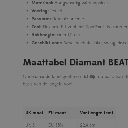
Materiaal:
Hoogwaardig wit nappaleer
Voering:
Textiel
Pasvorm:
Normale breedte
Zool:
Flexibele PU-zool met SpinPoint-draaipunte
Hakhoogte:
circa 1,5 cm
Geschikt voor:
Salsa, bachata, latin, swing, disc
Maattabel Diamant BEAT
Onderstaande tabel geeft een richtlijn op basis van 
basis van de langste voet.
UK maat
EU maat
Voetlengte (cm)
UK 3
EU 35⅓
22,4 cm