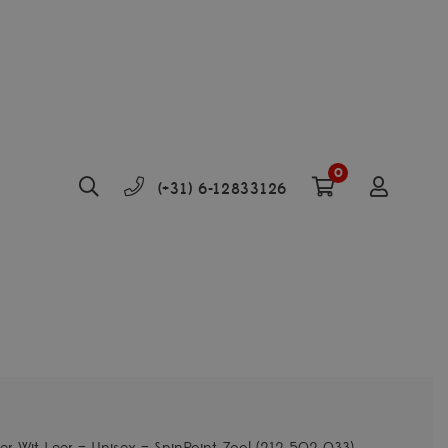
0
(+31) 6-12833126
 Wit Leer – Unisex – SpinPoint Zool (212-502-033)