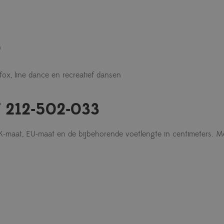
n
ofox, line dance en recreatief dansen
 212-502-033
UK-maat, EU-maat en de bijbehorende voetlengte in centimeters. M