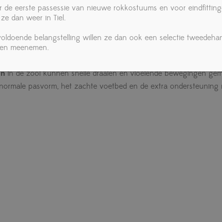
r de eerste passessie van nieuwe rokkostuums en voor eindfittin
 ze dan weer in Tiel.
danssneaker voor dansers die comfort, bewegingsvrijheid en sti
 voldoende belangstelling willen ze dan ook een selectie tweedeha
 geschikt voor diverse dansstijlen zoals salsa, bachata, swing, dis
ken meenemen.
en
in de zool kunnen snelle draaien en vloeiende bewegingen gemak
 normale pasvorm, het zachte voetbed en de extra ondersteuning r