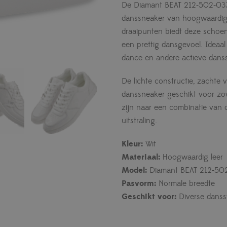
De Diamant BEAT 212-502-033 i
danssneaker van hoogwaardig wi
draaipunten biedt deze schoen
een prettig dansgevoel. Ideaal 
dance en andere actieve dansst
De lichte constructie, zacht
danssneaker geschikt voor zo
zijn naar een combinatie van o
uitstraling.
Kleur:
Wit
Materiaal:
Hoogwaardig leer
Model:
Diamant BEAT 212-50
Pasvorm:
Normale breedte
Geschikt voor:
Diverse dansst