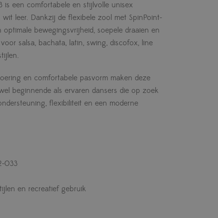
s een comfortabele en stijlvolle unisex
t leer. Dankzij de flexibele zool met SpinPoint-
 optimale bewegingsvrijheid, soepele draaien en
voor salsa, bachata, latin, swing, discofox, line
ijlen.
e voering en comfortabele pasvorm maken deze
wel beginnende als ervaren dansers die op zoek
ndersteuning, flexibiliteit en een moderne
2-033
ijlen en recreatief gebruik