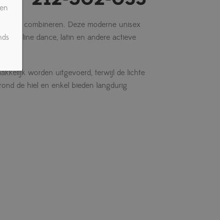
gen
jl willen combineren. Deze moderne unisex
nds
cofox, line dance, latin en andere actieve
kelijk worden uitgevoerd, terwijl de lichte
ond de hiel en enkel bieden langdurig