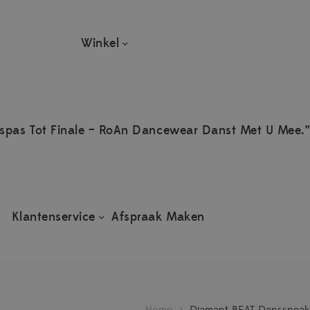
Winkel
spas Tot Finale – RoAn Dancewear Danst Met U Mee.”
Klantenservice
Afspraak Maken
Home
>
Diamant BEAT Danssneaker