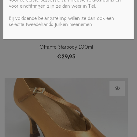
voor eindfittingen zijn ze dan weer in Tiel.
Bij voldoende belangstelling willen ze dan ook een
selectie tweedehands jurken meenemen.
Ottante Starbody 100ml
€
29,95