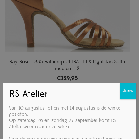
Ray Rose H885 Raindrop ULTRA-FLEX Light Tan Satin
medium+ 2
€
129,95
RS Atelier
Sluiten
Van 10 augustus tot en met 14 augustus is de winkel
gesloten.
Op zaterdag 26 en zondag 27 september komt RS
Atelier weer naar onze winkel.
Voor de eerste passessie van nieuwe rokkostuums en