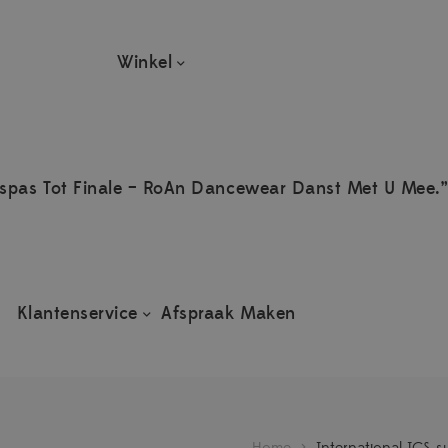
Winkel
spas Tot Finale – RoAn Dancewear Danst Met U Mee.”
Klantenservice
Afspraak Maken
Home
>
International ICS s