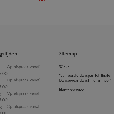
stijden
Sitemap
Op afspraak vanaf
Winkel
7.00
“Van eerste danspas tot finale 
Op afspraak vanaf
Dancewear danst met u mee.”
7.00
klantenservice
g
Op afspraak vanaf
7.00
g
Op afspraak vanaf
7.00