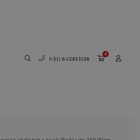
0
(+31) 6-12833126
uperstar singlestrap – peach (flesh) satin 2IDS/51mm