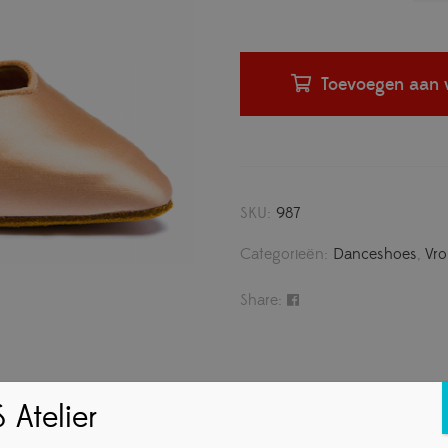
Toevoegen aan 
SKU:
987
Categorieën:
Danceshoes
,
Vr
Share:
 Atelier