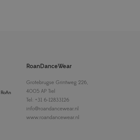
RoanDanceWear
Grotebrugse Grintweg 226,
4005 AP Tiel
– RoAn
Tel: +31 6-12833126
info@roandancewear.nl
www.roandancewear.nl