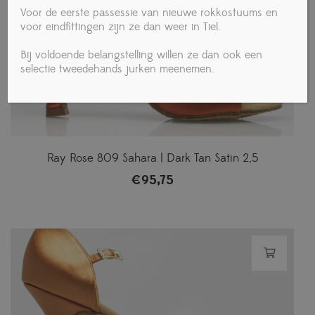
Voor de eerste passessie van nieuwe rokkostuums en
voor eindfittingen zijn ze dan weer in Tiel.
Bij voldoende belangstelling willen ze dan ook een
selectie tweedehands jurken meenemen.
Ray Rose 809 Sahara | Dark Tan Satin 2,5
€
95,75