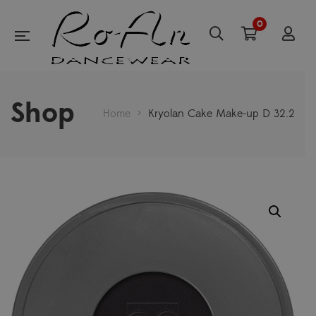
0
Shop
Home
>
Kryolan Cake Make-up D 32.2