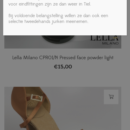
voor eindfittingen zijn ze dan weer in Tiel.
Bij voldoende belangstelling willen ze dan ook een
selectie tweedehands jurken meenemen.
Lella Milano CPR01/N Pressed face powder light
€
15,00