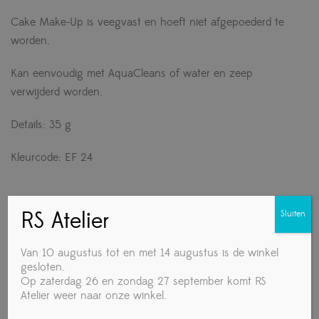
Cake Make-Up is veegvast en hoeft niet afgepoederd te
worden.
Kan eenvoudig met AquaCleans of water en zeep
verwijderd worden.
Details: 35 g
Kleurcode: EF 24
RS Atelier
Sluiten
Gerelateerde producten
Van 10 augustus tot en met 14 augustus is de winkel
gesloten.
Op zaterdag 26 en zondag 27 september komt RS
Atelier weer naar onze winkel.