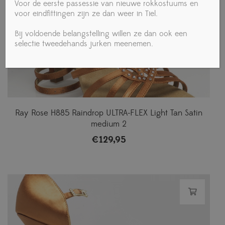
Voor de eerste passessie van nieuwe rokkostuums en
voor eindfittingen zijn ze dan weer in Tiel.
Bij voldoende belangstelling willen ze dan ook een
selectie tweedehands jurken meenemen.
Ray Rose H885 Raindrop ULTRA-FLEX Light Tan Satin
medium 2
€
129,95