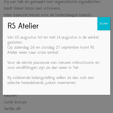
Vrij van talk en gemaakt met veganistische ingrediënten,
biedt Velvet Vision een schonere,
meer bewuste keuze voor de hedendaagse beauty-
bewuste consument. Velvet Vision sluit aan bij moderne
RS Atelier
Sluiten
waarden en levert tegelijkertijd de gedurfde intensiteit en
duurzaamheid die je verwacht. Perfect voor alle huidtypes.
Van 10 augustus tot en met 14 augustus is de winkel
gesloten.
Details: 18 g
Op zaterdag 26 en zondag 27 september komt RS
Atelier weer naar onze winkel.
Artikelnummer: 05385/00
Voor de eerste passessie van nieuwe rokkostuums en
In de kleurenkaart getoonde tinten kunnen afwijken van
voor eindfittingen zijn ze dan weer in Tiel.
de daadwerkelijke productkleuren.
Kies geen huidskleuren op basis van alleen
Bij voldoende belangstelling willen ze dan ook een
selectie tweedehands jurken meenemen.
schermafbeeldingen.
Kleuren:
Sunlit bronze
Vanilla silk