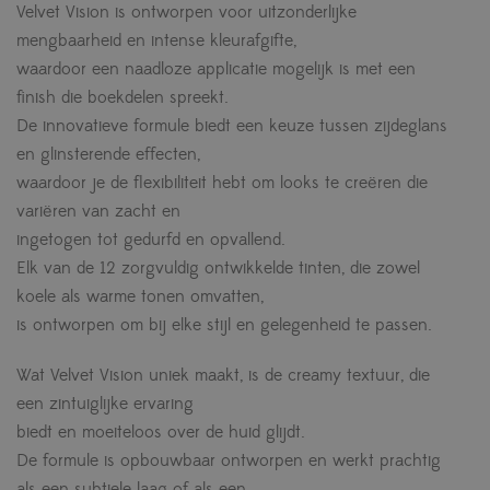
Velvet Vision is ontworpen voor uitzonderlijke
mengbaarheid en intense kleurafgifte,
waardoor een naadloze applicatie mogelijk is met een
finish die boekdelen spreekt.
De innovatieve formule biedt een keuze tussen zijdeglans
en glinsterende effecten,
waardoor je de flexibiliteit hebt om looks te creëren die
variëren van zacht en
ingetogen tot gedurfd en opvallend.
Elk van de 12 zorgvuldig ontwikkelde tinten, die zowel
koele als warme tonen omvatten,
is ontworpen om bij elke stijl en gelegenheid te passen.
Wat Velvet Vision uniek maakt, is de creamy textuur, die
een zintuiglijke ervaring
biedt en moeiteloos over de huid glijdt.
De formule is opbouwbaar ontworpen en werkt prachtig
als een subtiele laag of als een