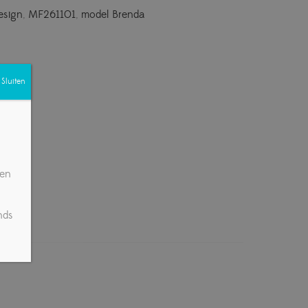
esign
,
MF261101
,
model Brenda
Sluiten
gen
nds