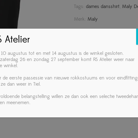
Tags:
dames dansshirt
,
Maly D
Merk:
Maly
Share:
 Atelier
 10 augustus tot en met 14 augustus is de winkel gesloten.
zaterdag 26 en zondag 27 september komt RS Atelier weer naar
e winkel.
r de eerste passessie van nieuwe rokkostuums en voor eindfittin
 ze dan weer in Tiel.
ormatie
 voldoende belangstelling willen ze dan ook een selectie tweedeha
ken meenemen.