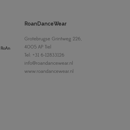
RoanDanceWear
Grotebrugse Grintweg 226,
4005 AP Tiel
– RoAn
Tel: +31 6-12833126
info@roandancewear.nl
www.roandancewear.nl