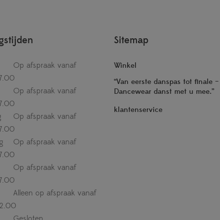
stijden
Sitemap
Op afspraak vanaf
Winkel
7.00
“Van eerste danspas tot finale 
Op afspraak vanaf
Dancewear danst met u mee.”
7.00
klantenservice
g
Op afspraak vanaf
7.00
g
Op afspraak vanaf
7.00
Op afspraak vanaf
7.00
Alleen op afspraak vanaf
12.00
Gesloten