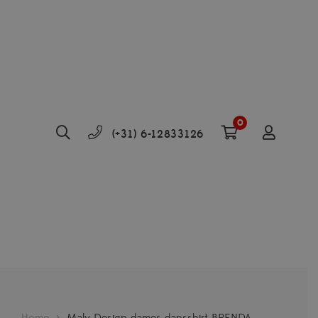
0
(+31) 6-12833126
Home
>
Maly Design dames dansshirt BRENDA