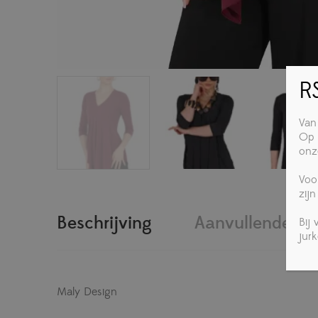
RS
Van
Op 
onz
Voo
zijn
Beschrijving
Aanvullende inf
Bij
jur
Maly Design