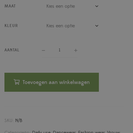
MAAT
KLEUR
AANTAL
Toevoegen aan winkelwagen
SKU:
N/B
Categorieën:
Daily use
,
Dancewear
,
Fashion wear
,
Vrouw