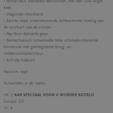
• Ronde neus standaard dansschoen, met een ‘Low Angle’
keel.
• Diagonale steunband.
• Zachte, maar ondersteunende, antibacteriële voering aan
de voorkant van de schoen.
• Ray Rose diamante gesp.
• Biomechanisch ontwikkelde latex schokabsorberende
binnensok met geïntegreerde boog- en
middenvoetsbeensteun.
• Anti-slip hielpunt.
Pasvorm: wijd
Te bestellen in de maten:
UK: 2
KAN SPECIAAL VOOR U WORDEN BESTELD
Europa: 2,5
VS: 4