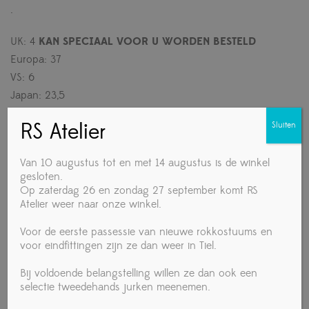
.
UK: 4
KAN SPECIAAL VOOR U WORDEN BESTELD
Europa: 37
VS: 6
Japan: 23,5
.
RS Atelier
Sluiten
UK: 4,5
KAN SPECIAAL VOOR U WORDEN BESTELD
Van 10 augustus tot en met 14 augustus is de winkel
Europa: 37,5
gesloten.
VS: 6,5
Op zaterdag 26 en zondag 27 september komt RS
Japan: 24
Atelier weer naar onze winkel.
.
Voor de eerste passessie van nieuwe rokkostuums en
voor eindfittingen zijn ze dan weer in Tiel.
UK: 5
KAN SPECIAAL VOOR U WORDEN BESTELD
Europa: 38
Bij voldoende belangstelling willen ze dan ook een
VS: 7
selectie tweedehands jurken meenemen.
Japan: 24,5