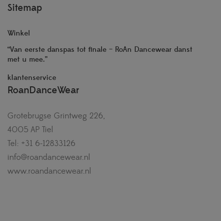
Sitemap
Winkel
“Van eerste danspas tot finale – RoAn Dancewear danst
met u mee.”
klantenservice
RoanDanceWear
Grotebrugse Grintweg 226,
4005 AP Tiel
Tel: +31 6-12833126
info@roandancewear.nl
www.roandancewear.nl