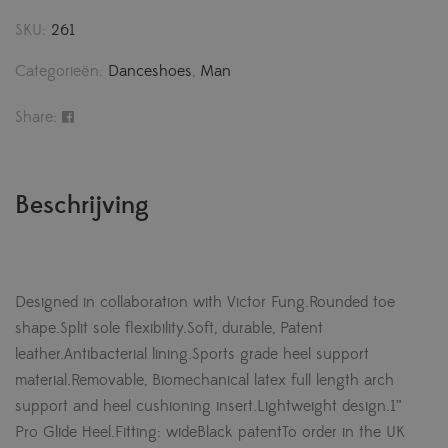
SKU:
261
Categorieën:
Danceshoes
,
Man
Share:
Beschrijving
Designed in collaboration with Victor Fung.Rounded toe
shape.Split sole flexibility.Soft, durable, Patent
leather.Antibacterial lining.Sports grade heel support
material.Removable, Biomechanical latex full length arch
support and heel cushioning insert.Lightweight design.1”
Pro Glide Heel.Fitting: wideBlack patentTo order in the UK