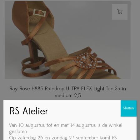
Ray Rose H885 Raindrop ULTRA-FLEX Light Tan Satin
medium 2,5
€
129,95
RS Atelier
Sluiten
Van 10 augustus tot en met 14 augustus is de winkel
gesloten.
Op zaterdag 26 en zondag 27 september komt RS