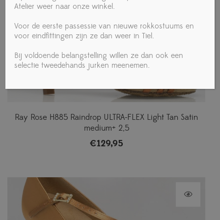
Atelier weer naar onze winkel.
Voor de eerste passessie van nieuwe rokkostuums en
voor eindfittingen zijn ze dan weer in Tiel.
Bij voldoende belangstelling willen ze dan ook een
selectie tweedehands jurken meenemen.
Ray Rose H885 Raindrop ULTRA-FLEX Light Tan Satin
medium+ 2,5
€
129,95