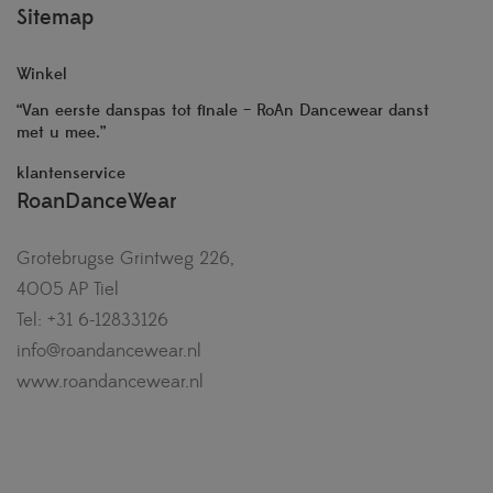
Sitemap
Winkel
“Van eerste danspas tot finale – RoAn Dancewear danst
met u mee.”
klantenservice
RoanDanceWear
Grotebrugse Grintweg 226,
4005 AP Tiel
Tel: +31 6-12833126
info@roandancewear.nl
www.roandancewear.nl