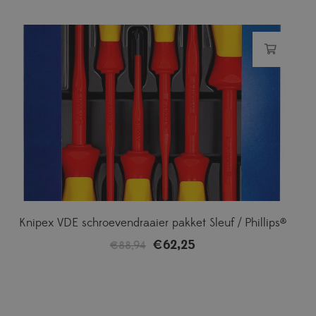
Knipex VDE schroevendraaier pakket Sleuf / Phillips®
€
62,25
Oorspronkelijke
Huidige
€
88,94
prijs
prijs
was:
is:
€88,94.
€62,25.