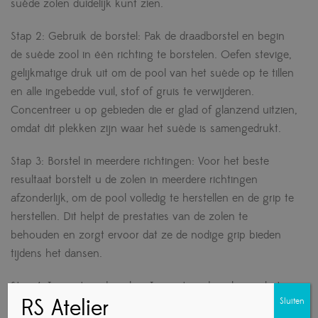
suède zolen duidelijk kunt zien.
Stap 2: Gebruik de borstel: Pak de draadborstel en begin
de suède zool in één richting te borstelen. Oefen stevige,
gelijkmatige druk uit om de pool van het suède op te tillen
en alle ingebedde vuil, stof of gruis te verwijderen.
Concentreer u op gebieden die er glad of glanzend uitzien,
omdat dit plekken zijn waar het suède is samengedrukt.
Stap 3: Borstel in meerdere richtingen: Voor het beste
resultaat borstelt u de zolen in meerdere richtingen
afzonderlijk, om de pool volledig te herstellen en de grip te
herstellen. Dit helpt de prestaties van de zolen te
behouden en zorgt ervoor dat ze de nodige grip bieden
tijdens het dansen.
Stap 4: Inspecteer de zolen: Inspecteer de zolen na het
RS Atelier
Sluiten
borstelen om er zeker van te zijn dat de pool is opgetild