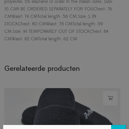
polyester, 5% elastane.To order in the Italian sizes:.Size:
XS CAN BE ORDERED SEPARATELY FOR YOUChest: 76
CMWaist: 74 CMTotal length: 56 CM.Size: S IN
STOCKChest: 80 CMWaist: 78 CMTotal length: 59
CM.Size: M TEMPORARILY OUT OF STOCKChest: 84
CMWaist: 82 CMTotal length: 62 CM
Gerelateerde producten