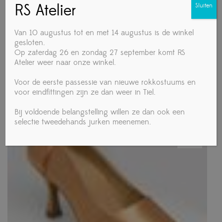
RS Atelier
Sluiten
Van 10 augustus tot en met 14 augustus is de winkel
gesloten.
Op zaterdag 26 en zondag 27 september komt RS
Atelier weer naar onze winkel.
Ray Rose slippers
Voor de eerste passessie van nieuwe rokkostuums en
€
12,00
voor eindfittingen zijn ze dan weer in Tiel.
Bij voldoende belangstelling willen ze dan ook een
selectie tweedehands jurken meenemen.