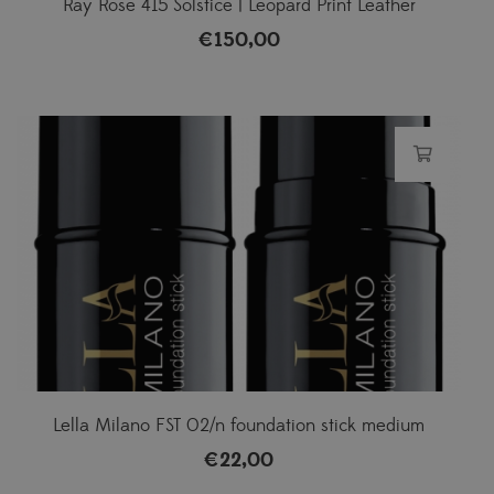
Ray Rose 415 Solstice | Leopard Print Leather
€
150,00
Lella Milano FST 02/n foundation stick medium
€
22,00