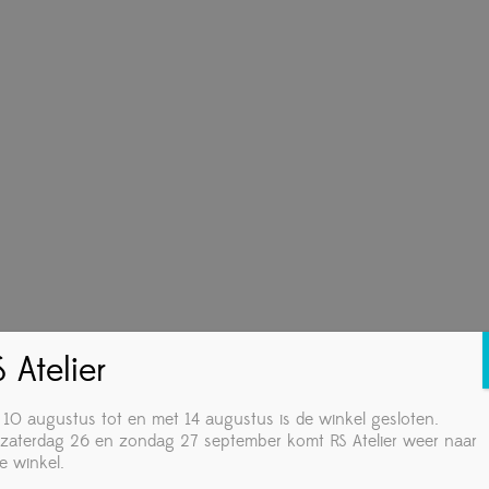
 Atelier
 10 augustus tot en met 14 augustus is de winkel gesloten.
zaterdag 26 en zondag 27 september komt RS Atelier weer naar
e winkel.