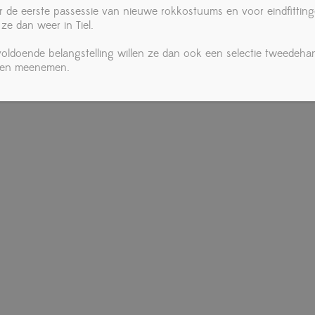
r de eerste passessie van nieuwe rokkostuums en voor eindfittin
 ze dan weer in Tiel.
 voldoende belangstelling willen ze dan ook een selectie tweedeha
ken meenemen.