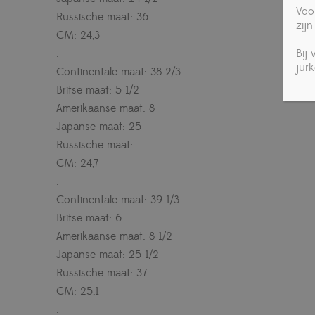
Voo
Russische maat: 36
zijn
CM: 24,3
.
Bij
jur
Continentale maat: 38 2/3
Britse maat: 5 1/2
Amerikaanse maat: 8
Japanse maat: 25
Russische maat:
CM: 24,7
.
Continentale maat: 39 1/3
Britse maat: 6
Amerikaanse maat: 8 1/2
Japanse maat: 25 1/2
Russische maat: 37
CM: 25,1
.