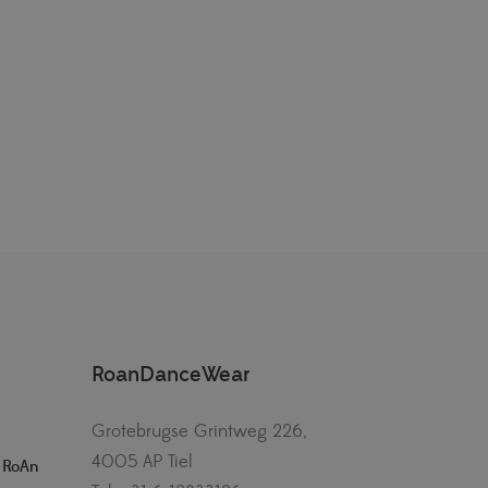
RoanDanceWear
Grotebrugse Grintweg 226,
4005 AP Tiel
– RoAn