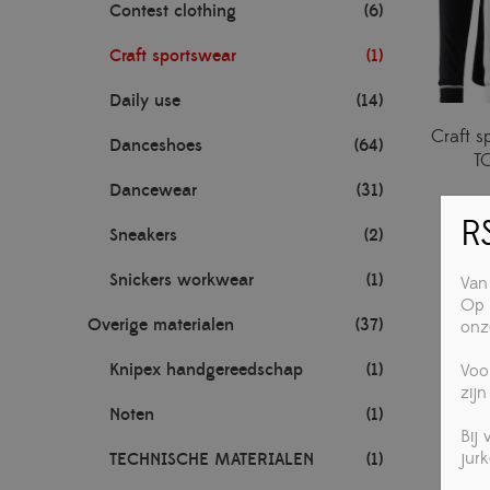
Contest clothing
(6)
Craft sportswear
(1)
Daily use
(14)
Craft 
Danceshoes
(64)
T
Dancewear
(31)
RS
Sneakers
(2)
Snickers workwear
(1)
Van
Op 
Overige materialen
(37)
onz
Knipex handgereedschap
(1)
Voo
zijn
Noten
(1)
Bij
jur
TECHNISCHE MATERIALEN
(1)