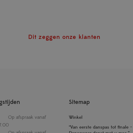
Dit zeggen onze klanten
stijden
Sitemap
Op afspraak vanaf
Winkel
7.00
“Van eerste danspas tot finale 
Op afspraak vanaf