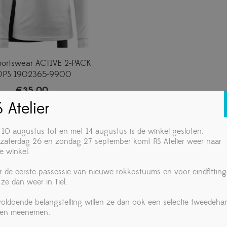
sportswear ACTIVE 2-PACK
OPS 1902365-9900
€
35,00
 Atelier
 10 augustus tot en met 14 augustus is de winkel gesloten.
zaterdag 26 en zondag 27 september komt RS Atelier weer naar
e winkel.
r de eerste passessie van nieuwe rokkostuums en voor eindfittin
 ze dan weer in Tiel.
 voldoende belangstelling willen ze dan ook een selectie tweedeha
ken meenemen.