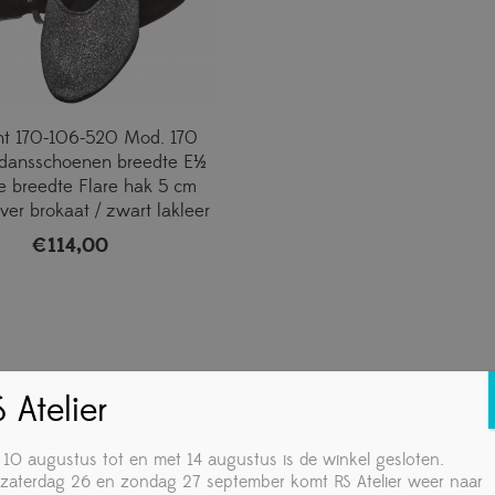
t 170-106-520 Mod. 170
dansschoenen breedte E½
e breedte Flare hak 5 cm
ver brokaat / zwart lakleer
€
114,00
 Atelier
 10 augustus tot en met 14 augustus is de winkel gesloten.
zaterdag 26 en zondag 27 september komt RS Atelier weer naar