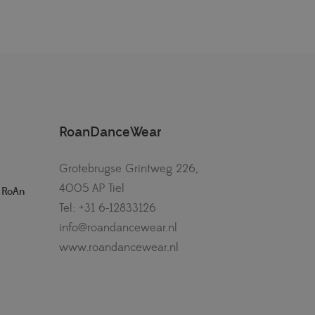
RoanDanceWear
Grotebrugse Grintweg 226,
4005 AP Tiel
– RoAn
Tel: +31 6-12833126
info@roandancewear.nl
www.roandancewear.nl