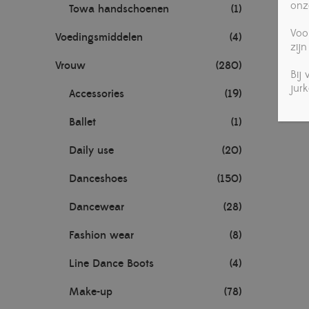
onz
Towa handschoenen
(1)
Voo
Voedingsmiddelen
(4)
zijn
Vrouw
(280)
Bij
jur
Accessories
(19)
Ballet
(1)
Daily use
(20)
Danceshoes
(150)
Dancewear
(28)
Fashion wear
(8)
Line Dance Boots
(4)
Make-up
(78)