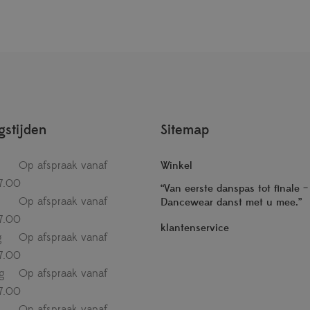
stijden
Sitemap
Op afspraak vanaf
Winkel
7.00
“Van eerste danspas tot finale 
Op afspraak vanaf
Dancewear danst met u mee.”
7.00
klantenservice
g
Op afspraak vanaf
7.00
g
Op afspraak vanaf
7.00
Op afspraak vanaf