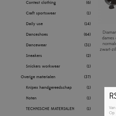
Contest clothing
(6)
Craft sportswear
(1)
Daily use
(14)
Diaman
Danceshoes
(64)
dames 
normal
Dancewear
(31)
zwart-zil
Sneakers
(2)
Snickers workwear
(1)
Overige materialen
(37)
Knipex handgereedschap
(1)
RS
Noten
(1)
Van
TECHNISCHE MATERIALEN
(1)
Op 