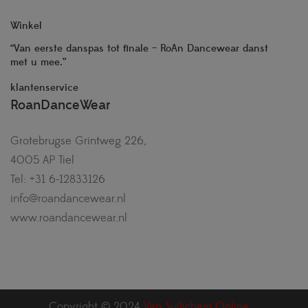
Winkel
“Van eerste danspas tot finale – RoAn Dancewear danst
met u mee.”
klantenservice
RoanDanceWear
Grotebrugse Grintweg 226,
4005 AP Tiel
Tel: +31 6-12833126
info@roandancewear.nl
www.roandancewear.nl
Copyright © 2024
Van Suilichem Online