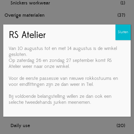
Snickers workwear
(1)
Overige materialen
(37)
Knipex handgereedschap
(1)
RS Atelier
Sluiten
Noten
(1)
Van 10 augustus tot en met 14 augustus is de winkel
TECHNISCHE MATERIALEN
(1)
gesloten.
Op zaterdag 26 en zondag 27 september komt RS
Towa handschoenen
(1)
Atelier weer naar onze winkel.
Voedingsmiddelen
(4)
Voor de eerste passessie van nieuwe rokkostuums en
voor eindfittingen zijn ze dan weer in Tiel.
Vrouw
(279)
Bij voldoende belangstelling willen ze dan ook een
Accessories
(19)
selectie tweedehands jurken meenemen.
Ballet
(1)
Daily use
(20)