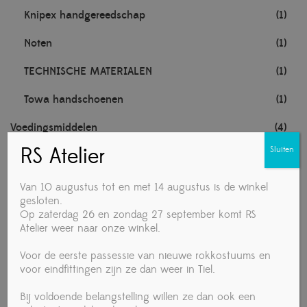
Knipex handgereedschap
(1)
Noten
(1)
TECHNISCHE MATERIALEN
(1)
Towa handschoenen
(1)
Voedingsmiddelen
(4)
RS Atelier
Sluiten
Vrouw
(280)
Accessories
(19)
Van 10 augustus tot en met 14 augustus is de winkel
gesloten.
Ballet
(1)
Op zaterdag 26 en zondag 27 september komt RS
Atelier weer naar onze winkel.
Daily use
(20)
Voor de eerste passessie van nieuwe rokkostuums en
Danceshoes
(150)
voor eindfittingen zijn ze dan weer in Tiel.
Dancewear
(28)
Bij voldoende belangstelling willen ze dan ook een