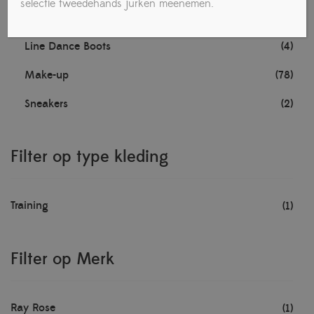
selectie tweedehands jurken meenemen.
Fashion wear
(8)
Line Dance Boots
(4)
Make-up
(78)
Sneakers
(2)
Filter op type kleding
Training
(1)
Filter op Merk
Ray Rose
(1)