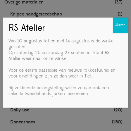
Overige materialen
(37)
Knipex handgereedschap
(1)
RS Atelier
Sluiten
Noten
(1)
TECHNISCHE MATERIALEN
(1)
Van 10 augustus tot en met 14 augustus is de winkel
gesloten.
Towa handschoenen
(1)
Op zaterdag 26 en zondag 27 september komt RS
Atelier weer naar onze winkel.
Voedingsmiddelen
(4)
Voor de eerste passessie van nieuwe rokkostuums en
Vrouw
(280)
voor eindfittingen zijn ze dan weer in Tiel.
Accessories
(19)
Bij voldoende belangstelling willen ze dan ook een
selectie tweedehands jurken meenemen.
Ballet
(1)
Daily use
(20)
Danceshoes
(150)