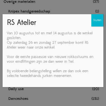
Overige materialen
(37)
Knipex handgereedschap
(1)
RS Atelier
Sluiten
Noten
(1)
TECHNISCHE MATERIALEN
(1)
Van 10 augustus tot en met 14 augustus is de winkel
gesloten.
Towa handschoenen
(1)
Op zaterdag 26 en zondag 27 september komt RS
Atelier weer naar onze winkel.
Voedingsmiddelen
(4)
Voor de eerste passessie van nieuwe rokkostuums en
Vrouw
(281)
voor eindfittingen zijn ze dan weer in Tiel.
Accessories
(19)
Bij voldoende belangstelling willen ze dan ook een
selectie tweedehands jurken meenemen.
Ballet
(1)
Daily use
(20)
Danceshoes
(151)