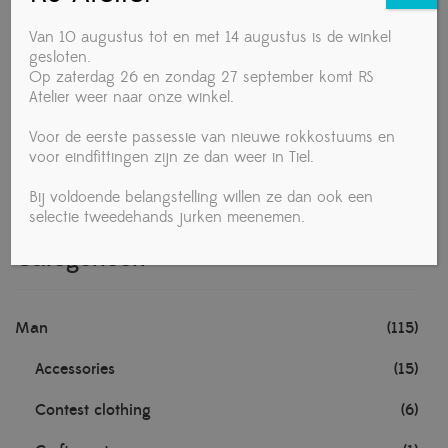
Van 10 augustus tot en met 14 augustus is de winkel
Lalafarjan dansshirt Lucio met korte mouwen
gesloten.
€
64,90
Op zaterdag 26 en zondag 27 september komt RS
Atelier weer naar onze winkel.
Voor de eerste passessie van nieuwe rokkostuums en
voor eindfittingen zijn ze dan weer in Tiel.
Bij voldoende belangstelling willen ze dan ook een
selectie tweedehands jurken meenemen.
Categorieën
Man
(115)
Accessories
(15)
Contest clothing
(6)