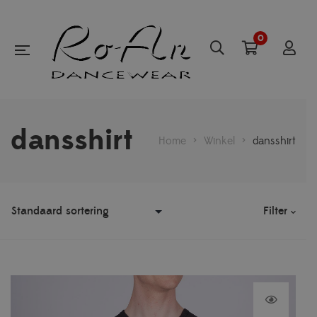
0
dansshirt
Home
>
Winkel
>
dansshirt
Filter