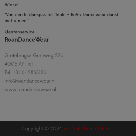
Winkel
“Van eerste danspas tot finale – RoAn Dancewear danst
met u mee.”
klantenservice
RoanDanceWear
Grotebrugse Grintweg 226,
4005 AP Tiel
Tel: +31 6-12833126
info@roandancewear.nl
www.roandancewear.nl
Copyright © 2024
Van Suilichem Online