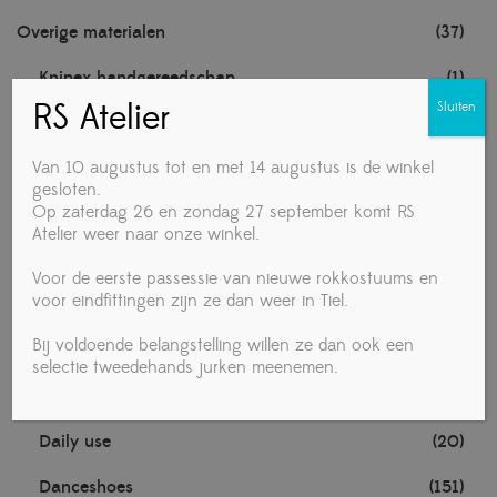
Overige materialen
(37)
Knipex handgereedschap
(1)
RS Atelier
Sluiten
Noten
(1)
Van 10 augustus tot en met 14 augustus is de winkel
TECHNISCHE MATERIALEN
(1)
gesloten.
Op zaterdag 26 en zondag 27 september komt RS
Towa handschoenen
(1)
Atelier weer naar onze winkel.
Voedingsmiddelen
(4)
Voor de eerste passessie van nieuwe rokkostuums en
voor eindfittingen zijn ze dan weer in Tiel.
Vrouw
(281)
Bij voldoende belangstelling willen ze dan ook een
Accessories
(19)
selectie tweedehands jurken meenemen.
Ballet
(1)
Daily use
(20)
Danceshoes
(151)