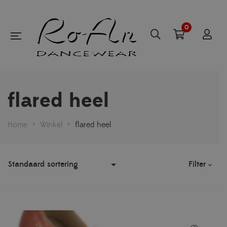
0
flared heel
Home
>
Winkel
>
flared heel
Filter