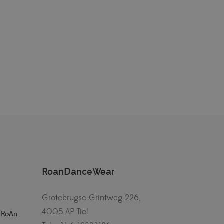
RoanDanceWear
Grotebrugse Grintweg 226,
4005 AP Tiel
– RoAn