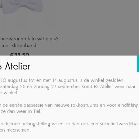
cewear strik in wit piqué
met klittenband.
€
22,50
 Atelier
 10 augustus tot en met 14 augustus is de winkel gesloten.
zaterdag 26 en zondag 27 september komt RS Atelier weer naar
e winkel.
r de eerste passessie van nieuwe rokkostuums en voor eindfittin
 ze dan weer in Tiel.
 voldoende belangstelling willen ze dan ook een selectie tweedeha
ken meenemen.