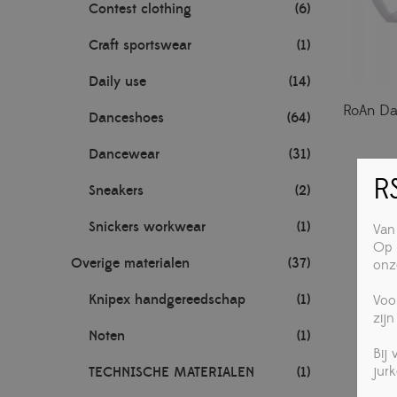
Contest clothing
(6)
Craft sportswear
(1)
Daily use
(14)
RoAn Dan
Danceshoes
(64)
Dancewear
(31)
RS
Sneakers
(2)
Snickers workwear
(1)
Van
Op 
Overige materialen
(37)
onz
Knipex handgereedschap
(1)
Voo
zijn
Noten
(1)
Bij
jur
TECHNISCHE MATERIALEN
(1)