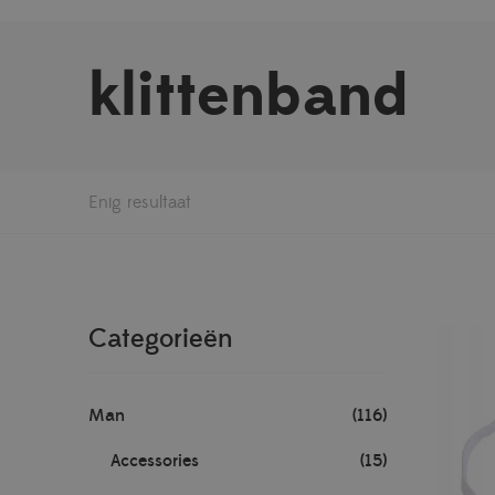
klittenband
Enig resultaat
Categorieën
Man
(116)
Accessories
(15)