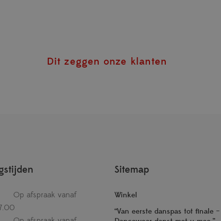
Dit zeggen onze klanten
stijden
Sitemap
Op afspraak vanaf
Winkel
7.00
“Van eerste danspas tot finale 
Op afspraak vanaf