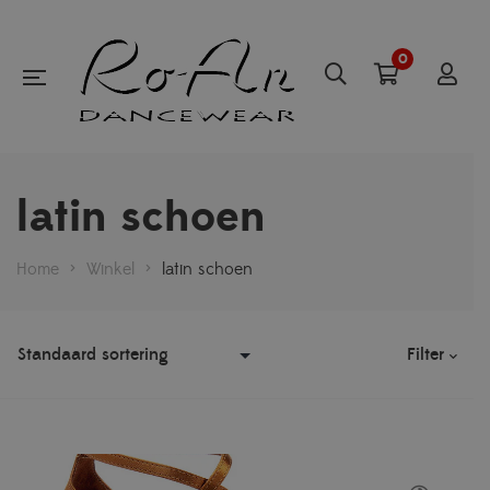
0
latin schoen
Home
>
Winkel
>
latin schoen
Filter