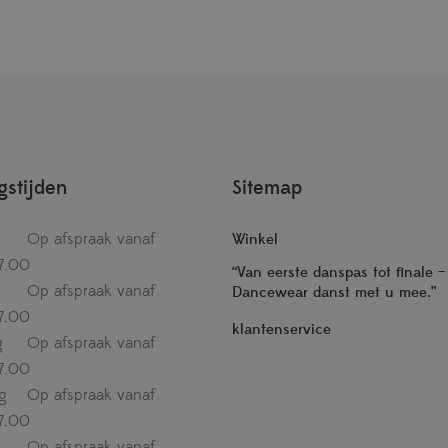
stijden
Sitemap
Op afspraak vanaf
Winkel
7.00
“Van eerste danspas tot finale 
Op afspraak vanaf
Dancewear danst met u mee.”
7.00
klantenservice
g
Op afspraak vanaf
7.00
g
Op afspraak vanaf
7.00
Op afspraak vanaf