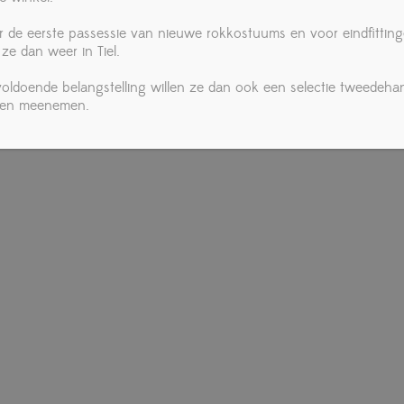
r de eerste passessie van nieuwe rokkostuums en voor eindfittin
 ze dan weer in Tiel.
 voldoende belangstelling willen ze dan ook een selectie tweedeha
ken meenemen.