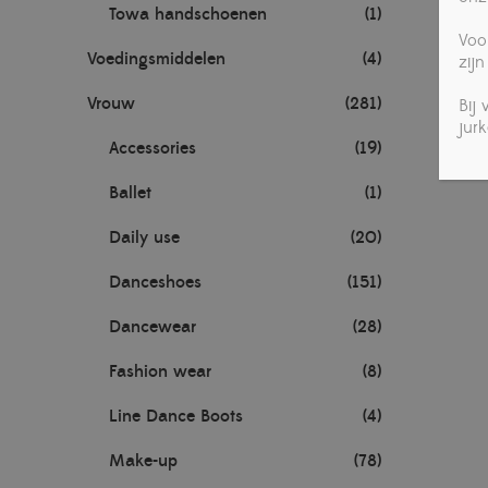
Towa handschoenen
(1)
Voo
Voedingsmiddelen
(4)
zijn
Vrouw
(281)
Bij
jur
Accessories
(19)
Ballet
(1)
Daily use
(20)
Danceshoes
(151)
Dancewear
(28)
Fashion wear
(8)
Line Dance Boots
(4)
Make-up
(78)