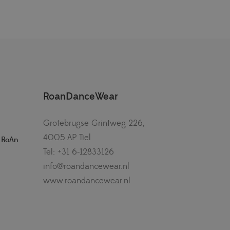
RoanDanceWear
Grotebrugse Grintweg 226,
4005 AP Tiel
– RoAn
Tel: +31 6-12833126
info@roandancewear.nl
www.roandancewear.nl