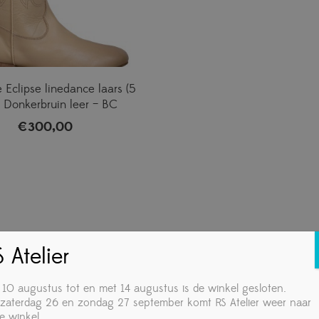
 Eclipse linedance laars (5
 Donkerbruin leer – BC
€
300,00
 Atelier
 10 augustus tot en met 14 augustus is de winkel gesloten.
zaterdag 26 en zondag 27 september komt RS Atelier weer naar
e winkel.