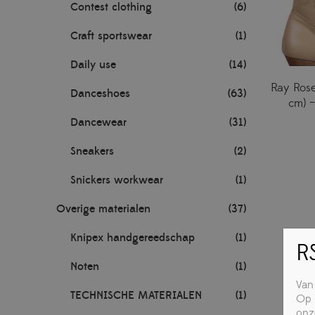
Contest clothing
(6)
Craft sportswear
(1)
Daily use
(14)
Ray Rose
Danceshoes
(63)
cm) –
Dancewear
(31)
Sneakers
(2)
Snickers workwear
(1)
Overige materialen
(37)
Knipex handgereedschap
(1)
RS
Noten
(1)
Van
TECHNISCHE MATERIALEN
(1)
Op 
onz