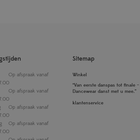
stijden
Sitemap
Op afspraak vanaf
Winkel
7.00
“Van eerste danspas tot finale 
Op afspraak vanaf
Dancewear danst met u mee.”
7.00
klantenservice
g
Op afspraak vanaf
7.00
g
Op afspraak vanaf
7.00
Op afspraak vanaf