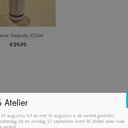
ante Starbody 100ml
€
29,95
 Atelier
 10 augustus tot en met 14 augustus is de winkel gesloten.
zaterdag 26 en zondag 27 september komt RS Atelier weer naar
e winkel.