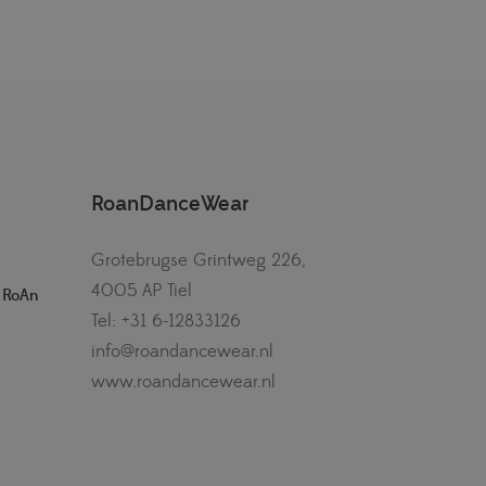
RoanDanceWear
Grotebrugse Grintweg 226,
4005 AP Tiel
– RoAn
Tel: +31 6-12833126
info@roandancewear.nl
www.roandancewear.nl