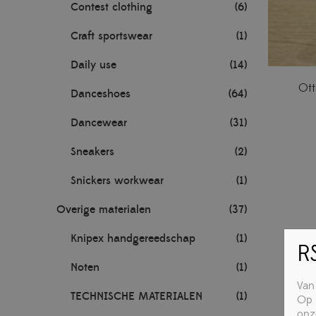
Contest clothing
(6)
Craft sportswear
(1)
Daily use
(14)
Ott
Danceshoes
(64)
Dancewear
(31)
Sneakers
(2)
Snickers workwear
(1)
Overige materialen
(37)
Knipex handgereedschap
(1)
RS
Noten
(1)
Van
TECHNISCHE MATERIALEN
(1)
Op 
onz