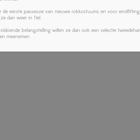
r de eerste passessie van nieuwe rokkostuums en voor eindfittin
 ze dan weer in Tiel.
 voldoende belangstelling willen ze dan ook een selectie tweedeha
ken meenemen.