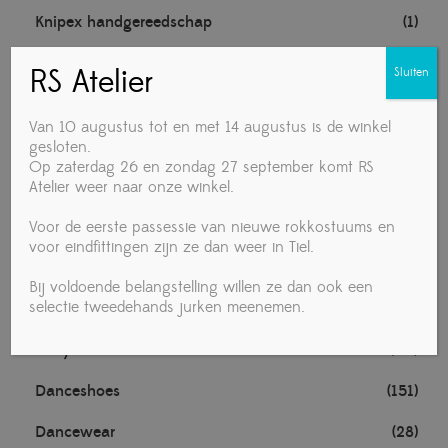
Knipex handgereedschap
(1)
Noten
(1)
RS Atelier
Sluiten
TECHNISCHE MATERIALEN
(1)
Van 10 augustus tot en met 14 augustus is de winkel
Towa handschoenen
(1)
gesloten.
Op zaterdag 26 en zondag 27 september komt RS
Voedingsmiddelen
(4)
Atelier weer naar onze winkel.
Vrouw
Voor de eerste passessie van nieuwe rokkostuums en
(281)
voor eindfittingen zijn ze dan weer in Tiel.
Accessories
(19)
Bij voldoende belangstelling willen ze dan ook een
selectie tweedehands jurken meenemen.
Ballet
(1)
Daily use
(20)
Danceshoes
(151)
Dancewear
(28)