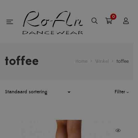
0
toffee
Home
>
Winkel
>
toffee
Filter