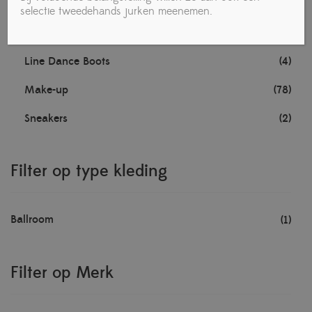
Dancewear
(28)
selectie tweedehands jurken meenemen.
Fashion wear
(8)
Line Dance Boots
(4)
Make-up
(78)
Sneakers
(2)
Filter op type kleding
Ballroom
(1)
Filter op Merk