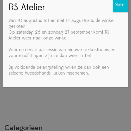
RS Atelier
Sluiten
Van 10 augustus tot en met 14 augustus is de winkel
gesloten.
Op zaterdag 26 en zondag 27 september komt RS
Atelier weer naar onze winkel.
Voor de eerste passessie van nieuwe rokkostuums en
voor eindfittingen zijn ze dan weer in Tiel.
Ray Rose 410 Breeze Bruin leer/geperst fluweel oefen
dansschoenen
Bij voldoende belangstelling willen ze dan ook een
selectie tweedehands jurken meenemen.
€
150,00
Categorieën