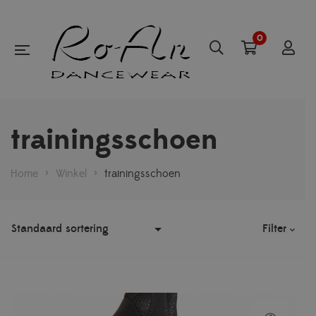
0
trainingsschoen
Home
>
Winkel
>
trainingsschoen
Filter