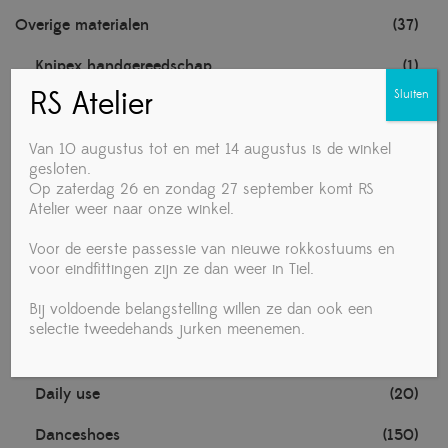
Overige materialen
(37)
Knipex handgereedschap
(1)
RS Atelier
Sluiten
Noten
(1)
TECHNISCHE MATERIALEN
(1)
Van 10 augustus tot en met 14 augustus is de winkel
gesloten.
Op zaterdag 26 en zondag 27 september komt RS
Towa handschoenen
(1)
Atelier weer naar onze winkel.
Voedingsmiddelen
(4)
Voor de eerste passessie van nieuwe rokkostuums en
voor eindfittingen zijn ze dan weer in Tiel.
Vrouw
(280)
Bij voldoende belangstelling willen ze dan ook een
Accessories
(19)
selectie tweedehands jurken meenemen.
Ballet
(1)
Daily use
(20)
Danceshoes
(150)