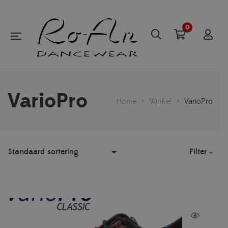
0
VarioPro
Home
>
Winkel
>
VarioPro
Filter