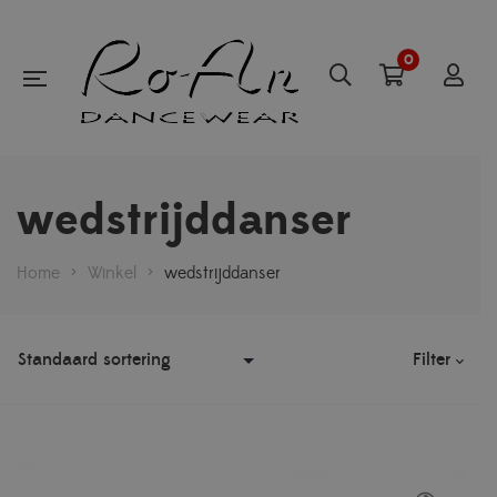
0
wedstrijddanser
Home
>
Winkel
>
wedstrijddanser
Filter