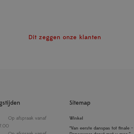
Dit zeggen onze klanten
stijden
Sitemap
Op afspraak vanaf
Winkel
7.00
“Van eerste danspas tot finale 
Op afspraak vanaf