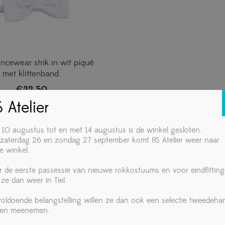
cewear strik in wit piqué
met klittenband.
€
22,50
 Atelier
 10 augustus tot en met 14 augustus is de winkel gesloten.
zaterdag 26 en zondag 27 september komt RS Atelier weer naar
e winkel.
r de eerste passessie van nieuwe rokkostuums en voor eindfittin
 ze dan weer in Tiel.
 voldoende belangstelling willen ze dan ook een selectie tweedeha
ken meenemen.