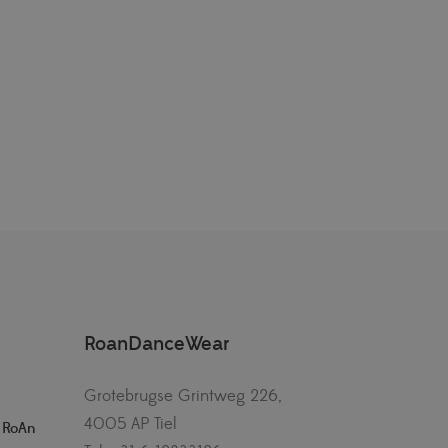
RoanDanceWear
Grotebrugse Grintweg 226,
4005 AP Tiel
– RoAn