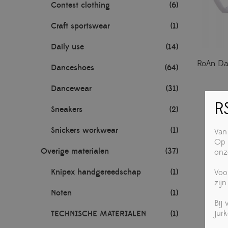
Contest clothing
(6)
Craft sportswear
(1)
Daily use
(14)
RoAn Dan
Danceshoes
(64)
Dancewear
(31)
RS
Sneakers
(2)
Snickers workwear
(1)
Van
Op 
Overige materialen
(37)
onz
Knipex handgereedschap
(1)
Voo
zijn
Noten
(1)
Bij
jur
TECHNISCHE MATERIALEN
(1)