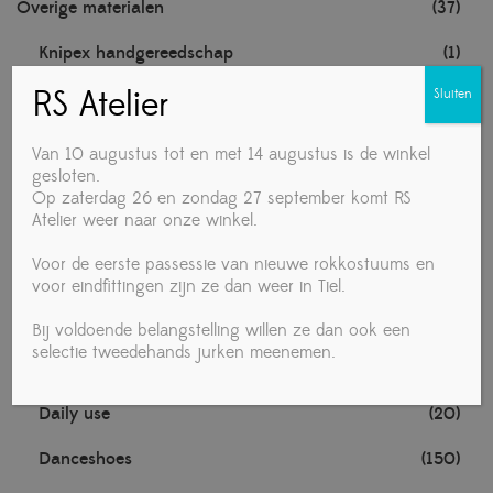
Overige materialen
(37)
Knipex handgereedschap
(1)
RS Atelier
Sluiten
Noten
(1)
TECHNISCHE MATERIALEN
(1)
Van 10 augustus tot en met 14 augustus is de winkel
gesloten.
Towa handschoenen
(1)
Op zaterdag 26 en zondag 27 september komt RS
Atelier weer naar onze winkel.
Voedingsmiddelen
(4)
Voor de eerste passessie van nieuwe rokkostuums en
Vrouw
(280)
voor eindfittingen zijn ze dan weer in Tiel.
Accessories
(19)
Bij voldoende belangstelling willen ze dan ook een
selectie tweedehands jurken meenemen.
Ballet
(1)
Daily use
(20)
Danceshoes
(150)