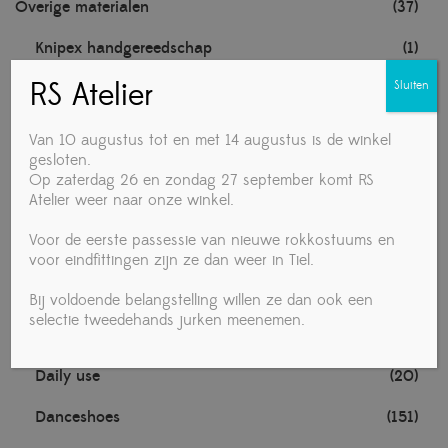
Overige materialen
(37)
Knipex handgereedschap
(1)
RS Atelier
Sluiten
Noten
(1)
TECHNISCHE MATERIALEN
(1)
Van 10 augustus tot en met 14 augustus is de winkel
gesloten.
Towa handschoenen
(1)
Op zaterdag 26 en zondag 27 september komt RS
Atelier weer naar onze winkel.
Voedingsmiddelen
(4)
Voor de eerste passessie van nieuwe rokkostuums en
Vrouw
(281)
voor eindfittingen zijn ze dan weer in Tiel.
Accessories
(19)
Bij voldoende belangstelling willen ze dan ook een
selectie tweedehands jurken meenemen.
Ballet
(1)
Daily use
(20)
Danceshoes
(151)