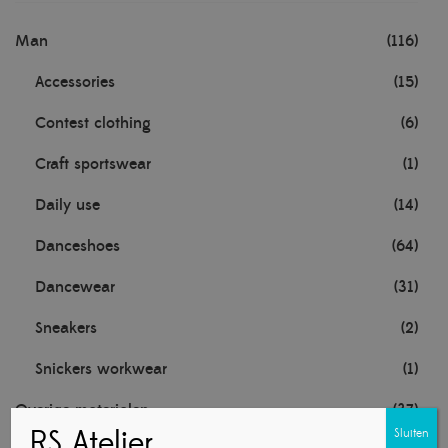
Man
(116)
Accessories
(15)
Contest clothing
(6)
Craft sportswear
(1)
Daily use
(14)
Danceshoes
(64)
Dancewear
(31)
Sneakers
(2)
Snickers workwear
(1)
Overige materialen
(37)
RS Atelier
Sluiten