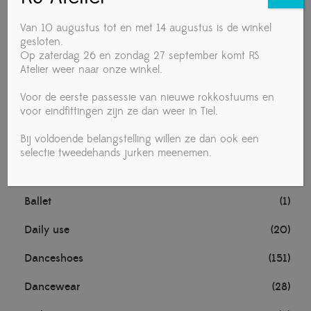
Knipex handgereedschap
(1)
Van 10 augustus tot en met 14 augustus is de winkel
Noten
(1)
gesloten.
Op zaterdag 26 en zondag 27 september komt RS
TECHNISCHE MATERIALEN
(1)
Atelier weer naar onze winkel.
Towa handschoenen
(1)
Voor de eerste passessie van nieuwe rokkostuums en
voor eindfittingen zijn ze dan weer in Tiel.
Voedingsmiddelen
(4)
Bij voldoende belangstelling willen ze dan ook een
Vrouw
(281)
selectie tweedehands jurken meenemen.
Accessories
(19)
Ballet
(1)
Daily use
(20)
Danceshoes
(151)
Dancewear
(28)