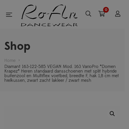
0
Shop
Home
>
Diamant 163-122-585 VEGAN Mod. 163 VarioPro *Domen
Krapez* Heren standaard dansschoenen met split hybride
buitenzool en Multiflex voetbed, breedte F, hak 1,8 cm met
hielkussen, zwart zacht lakleer / zwart mesh