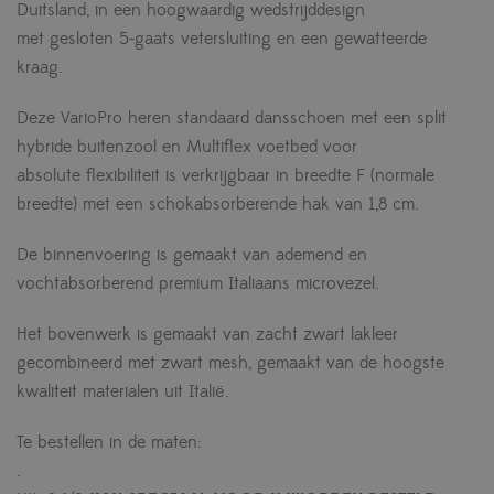
Duitsland, in een hoogwaardig wedstrijddesign
met gesloten 5-gaats vetersluiting en een gewatteerde
kraag.
Deze VarioPro heren standaard dansschoen met een split
hybride buitenzool en Multiflex voetbed voor
absolute flexibiliteit is verkrijgbaar in breedte F (normale
breedte) met een schokabsorberende hak van 1,8 cm.
De binnenvoering is gemaakt van ademend en
vochtabsorberend premium Italiaans microvezel.
Het bovenwerk is gemaakt van zacht zwart lakleer
gecombineerd met zwart mesh, gemaakt van de hoogste
kwaliteit materialen uit Italië.
Te bestellen in de maten:
.