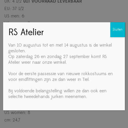
UK: 4 1/2
UIT VOORRAAD LEVERBAAR
EU: 37 1/2
US men: 6
US women: 7
RS Atelier
Sluiten
cm: 23,8
.
Van 10 augustus tot en met 14 augustus is de winkel
UK: 5
UIT VOORRAAD LEVERBAAR
gesloten.
EU: 38
Op zaterdag 26 en zondag 27 september komt RS
US men: 6 1/2
Atelier weer naar onze winkel.
US women: 7 1/2
Voor de eerste passessie van nieuwe rokkostuums en
cm: 24,3
voor eindfittingen zijn ze dan weer in Tiel.
.
UK: 5 1/2
UIT VOORRAAD LEVERBAAR
Bij voldoende belangstelling willen ze dan ook een
selectie tweedehands jurken meenemen.
EU: 38 1/2
US men: 7
US women: 8
cm: 24,7
.