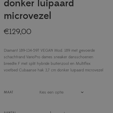
donker luipaard
microvezel
€
129,00
Diamant 189-134-597 VEGAN Mod. 189 met gevoerde
schachtrand VarioPro dames sneaker dansschoenen
breedte F met split hybride buitenzool en Multiflex
voetbed Cubaanse hak 3,7 cm donker luipaard microvezel
MAAT
AANTAL