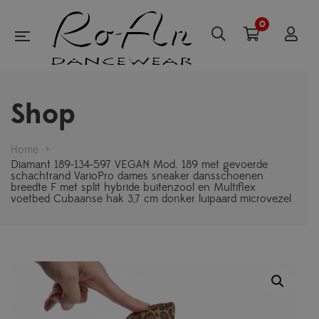
0
Shop
Home
>
Diamant 189-134-597 VEGAN Mod. 189 met gevoerde
schachtrand VarioPro dames sneaker dansschoenen
breedte F met split hybride buitenzool en Multiflex
voetbed Cubaanse hak 3,7 cm donker luipaard microvezel