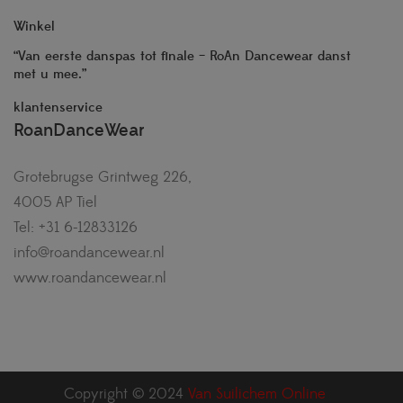
Winkel
“Van eerste danspas tot finale – RoAn Dancewear danst
met u mee.”
klantenservice
RoanDanceWear
Grotebrugse Grintweg 226,
4005 AP Tiel
Tel: +31 6-12833126
info@roandancewear.nl
www.roandancewear.nl
Copyright © 2024
Van Suilichem Online