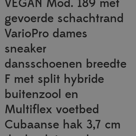
VEGAN Mod. 189 met
gevoerde schachtrand
VarioPro dames
sneaker
dansschoenen breedte
F met split hybride
buitenzool en
Multiflex voetbed
Cubaanse hak 3,7 cm