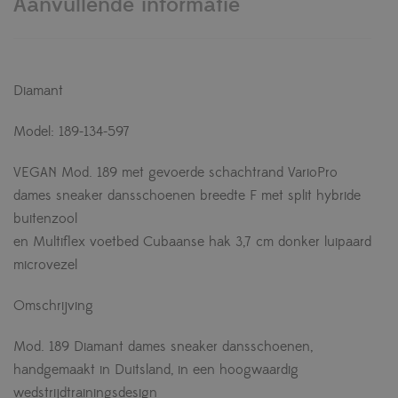
Aanvullende informatie
Diamant
Model: 189-134-597
VEGAN Mod. 189 met gevoerde schachtrand VarioPro
dames sneaker dansschoenen breedte F met split hybride
buitenzool
en Multiflex voetbed Cubaanse hak 3,7 cm donker luipaard
microvezel
Omschrijving
Mod. 189 Diamant dames sneaker dansschoenen,
handgemaakt in Duitsland, in een hoogwaardig
wedstrijdtrainingsdesign