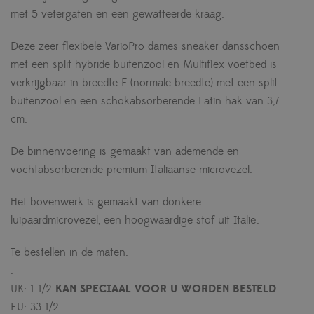
met 5 vetergaten en een gewatteerde kraag.
Deze zeer flexibele VarioPro dames sneaker dansschoen
met een split hybride buitenzool en Multiflex voetbed is
verkrijgbaar in breedte F (normale breedte) met een split
buitenzool en een schokabsorberende Latin hak van 3,7
cm.
De binnenvoering is gemaakt van ademende en
vochtabsorberende premium Italiaanse microvezel.
Het bovenwerk is gemaakt van donkere
luipaardmicrovezel, een hoogwaardige stof uit Italië.
Te bestellen in de maten:
.
UK: 1 1/2
KAN SPECIAAL VOOR U WORDEN BESTELD
EU: 33 1/2