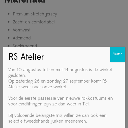
Premium stretch jersey
Zacht en comfortabel
Vormvast
Ademend
Sneldrogend
RS Atelier
Sluiten
Verkrijgbare kleuren
Van 10 augustus tot en met 14 augustus is de winkel
gesloten.
Afhankelijk van de collectie en beschikbaarheid kan
Op zaterdag 26 en zondag 27 september komt RS
Atelier weer naar onze winkel.
de FD Family Dance KSM-1505 geleverd worden in
onder andere:
Voor de eerste passessie van nieuwe rokkostuums en
voor eindfittingen zijn ze dan weer in Tiel.
Zwart
Bij voldoende belangstelling willen ze dan ook een
selectie tweedehands jurken meenemen.