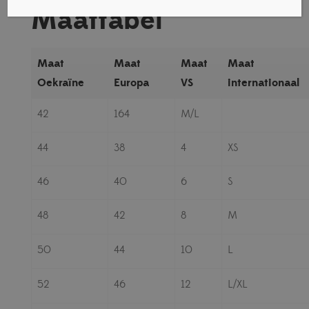
Maattabel
Maat
Maat
Maat
Maat
Oekraïne
Europa
VS
internationaal
42
164
M/L
44
38
4
XS
46
40
6
S
48
42
8
M
50
44
10
L
52
46
12
L/XL