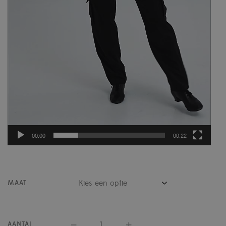
00:00
00:22
MAAT
AANTAL