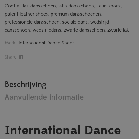
Contra.
,
lak dansschoen
,
latin dansschoen
,
Latin shoes
,
patent leather shoes
,
premium dansschoenen
,
professionele dansschoen
,
sociale dans
,
wedstrijd
dansschoen
,
wedstrijddans
,
zwarte dansschoen
,
zwarte lak
Merk:
International Dance Shoes
Share:
Beschrijving
Aanvullende informatie
International Dance