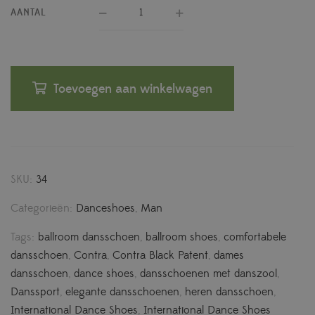
AANTAL
Toevoegen aan winkelwagen
SKU:
34
Categorieën:
Danceshoes
,
Man
Tags:
ballroom dansschoen
,
ballroom shoes
,
comfortabele
dansschoen
,
Contra
,
Contra Black Patent
,
dames
dansschoen
,
dance shoes
,
dansschoenen met danszool
,
Danssport
,
elegante dansschoenen
,
heren dansschoen
,
International Dance Shoes
,
International Dance Shoes