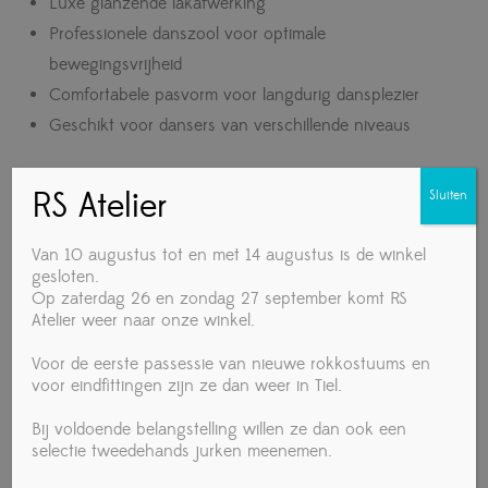
Luxe glanzende lakafwerking
Professionele danszool voor optimale
bewegingsvrijheid
Comfortabele pasvorm voor langdurig dansplezier
Geschikt voor dansers van verschillende niveaus
Maattabel International
RS Atelier
Sluiten
Dance Shoes Contra Black
Van 10 augustus tot en met 14 augustus is de winkel
gesloten.
Patent
Op zaterdag 26 en zondag 27 september komt RS
Atelier weer naar onze winkel.
UK maat
EU maat
Voetlengte (cm)
Voor de eerste passessie van nieuwe rokkostuums en
voor eindfittingen zijn ze dan weer in Tiel.
5,5
38,5
ca. 24,5 cm
Bij voldoende belangstelling willen ze dan ook een
6
39
ca. 25,0 cm
selectie tweedehands jurken meenemen.