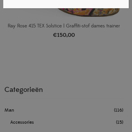
Ray Rose 415 TEX Solstice | Graffiti-stof dames trainer
€
150,00
Categorieën
Man
(116)
Accessories
(15)