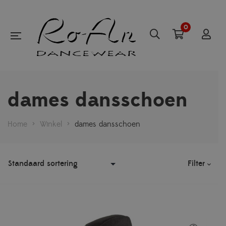
0
dames dansschoen
Home
>
Winkel
>
dames dansschoen
Filter