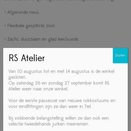
• Afgeronde neus.
• Flexibele gesplitste zool.
• Zacht, duurzaam en glad leer/suède.
• Antibacteriële voering en binnenzool.
RS Atelier
Sluiten
• Biomechanische latex voetboogondersteuning en
Van 10 augustus tot en met 14 augustus is de winkel
hielkussen.
gesloten.
Op zaterdag 26 en zondag 27 september komt RS
• Lichtgewicht ontwerp.
Atelier weer naar onze winkel.
Voor de eerste passessie van nieuwe rokkostuums en
• 3,8 cm contourhak.
voor eindfittingen zijn ze dan weer in Tiel.
Pasvorm: medium
Bij voldoende belangstelling willen ze dan ook een
selectie tweedehands jurken meenemen.
Verkrijgbaar in de maten: