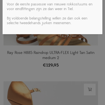
Voor de eerste passessie van nieuwe rokkostuums en
voor eindfittingen zijn ze dan weer in Tiel.
Bij voldoende belangstelling willen ze dan ook een
selectie tweedehands jurken meenemen.
Ray Rose H885 Raindrop ULTRA-FLEX Light Tan Satin
medium 2
€
129,95