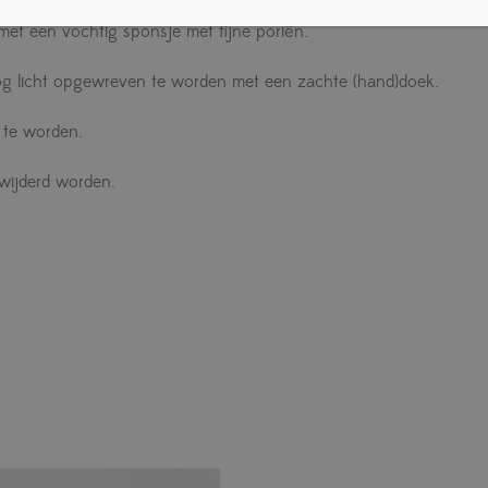
et een vochtig sponsje met fijne poriën.
g licht opgewreven te worden met een zachte (hand)doek.
 te worden.
wijderd worden.