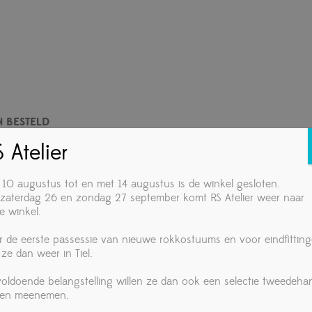
 BESTELD
 Atelier
 10 augustus tot en met 14 augustus is de winkel gesloten.
ie vochtig aangebracht wordt.
zaterdag 26 en zondag 27 september komt RS Atelier weer naar
e winkel.
 make-up toepassingen.
r de eerste passessie van nieuwe rokkostuums en voor eindfittin
op het gezicht, maar is ook uitstekend
 ze dan weer in Tiel.
 voldoende belangstelling willen ze dan ook een selectie tweedeha
ken meenemen.
t daarmee beter bestand tegen transpiratie.