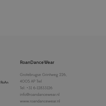
RoanDanceWear
Grotebrugse Grintweg 226,
4005 AP Tiel
– RoAn
Tel: +31 6-12833126
info@roandancewear.nl
www.roandancewear.nl