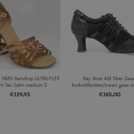
 H885 Raindrop ULTRA-FLEX
Ray Rose 418 Tiber Zwa
ht Tan Satin medium 2
krokodillenleer/zwart gaas 
€
129,95
€
165,00