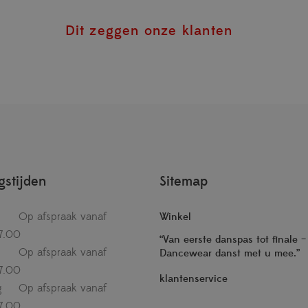
Dit zeggen onze klanten
stijden
Sitemap
Op afspraak vanaf
Winkel
7.00
“Van eerste danspas tot finale 
Op afspraak vanaf
Dancewear danst met u mee.”
7.00
klantenservice
g
Op afspraak vanaf
7.00