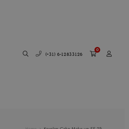
0
(+31) 6-12833126
Home
>
Kryolan Cake Make-up EF 25