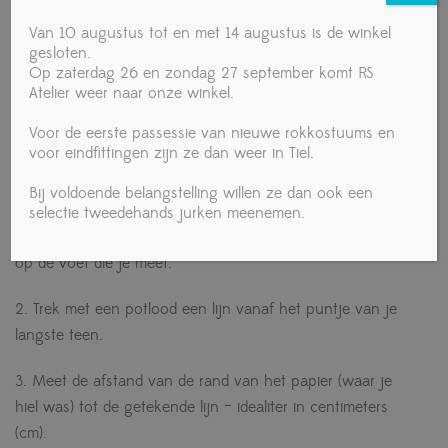
13 46 12.5 11.5625 29.4
Van 10 augustus tot en met 14 augustus is de winkel
14 47 13.5 11.875 30.2
gesloten.
15 48 14.5 12.1875 31
Op zaterdag 26 en zondag 27 september komt RS
16 49 15.5 12.5 31.8
Atelier weer naar onze winkel.
Voor de eerste passessie van nieuwe rokkostuums en
Maattabel voor dames
voor eindfittingen zijn ze dan weer in Tiel.
Hoe meet je je voet nauwkeurig op voor de perfecte
pasvorm
Bij voldoende belangstelling willen ze dan ook een
1. Leg een vel papier op de grond tegen een muur. Ga
selectie tweedehands jurken meenemen.
erop staan ​​met je hiel tegen de muur en je volle gewicht
op de voet die je meet.
2. Trek met een potlood een lijn vanaf het puntje van je
langste teen.
3. Meet de afstand van de rand van het papier (waar je
hiel was) tot de getekende lijn – idealiter in centimeters
(cm).