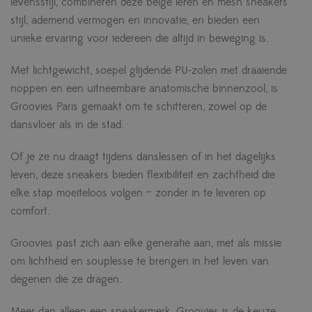
levensstijl, combineren deze beige leren en mesh sneakers
stijl, ademend vermogen en innovatie, en bieden een
unieke ervaring voor iedereen die altijd in beweging is.
Met lichtgewicht, soepel glijdende PU-zolen met draaiende
noppen en een uitneembare anatomische binnenzool, is
Groovies Paris gemaakt om te schitteren, zowel op de
dansvloer als in de stad.
Of je ze nu draagt ​​tijdens danslessen of in het dagelijks
leven, deze sneakers bieden flexibiliteit en zachtheid die
elke stap moeiteloos volgen – zonder in te leveren op
comfort.
Groovies past zich aan elke generatie aan, met als missie
om lichtheid en souplesse te brengen in het leven van
degenen die ze dragen.
Meer dan alleen een sneakermerk, Groovies is de keuze