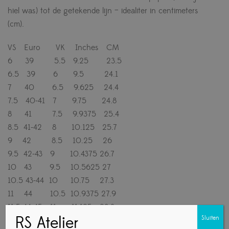
hiel was) tot de getekende lijn – idealiter in centimeters
(cm).
VS Euro VK Inches CM
6 39 5.5 9.25 23.5
6.5 39 6 9.5 24.1
7 40 6.5 9.625 24.4
7.5 40-41 7 9.75 24.8
8 41 7.5 9.9375 25.4
8.5 41-42 8 10.125 25.7
9 42 8.5 10.25 26
9.5 42-43 9 10.4375 26.7
10 43 9.5 10.5625 27
10.5 43-44 10 10.75 27.3
11 44 ​​10.5 10.9375 27.9
11.5 44-45 11 11.125 28.3
RS Atelier
Sluiten
12 45 11.5 11.25 28.6